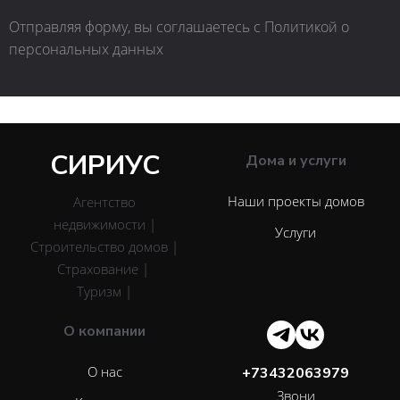
Отправляя форму, вы соглашаетесь с Политикой о
персональных данных
СИРИУС
Дома и услуги
Наши проекты домов
Агентство
недвижимости |
Услуги
Строительство домов |
Страхование |
Туризм |
О компании
О нас
+73432063979
Звони