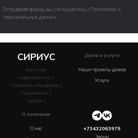
Отправляя форму, вы соглашаетесь с Политикой о
персональных данных
СИРИУС
Дома и услуги
Наши проекты домов
Агентство
недвижимости |
Услуги
Строительство домов |
Страхование |
Туризм |
О компании
О нас
+73432063979
Звони